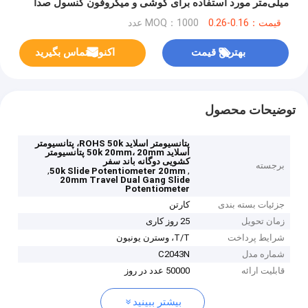
میلی‌متر مورد استفاده برای گوشی و میکروفون کنسول صدا
قیمت：0.16-0.26
MOQ：1000 عدد
بهترین قیمت
اکنون تماس بگیرید
توضیحات محصول
پتانسیومتر اسلاید ROHS 50k، پتانسیومتر
اسلاید 50k 20mm، 20mm پتانسیومتر
کشویی دوگانه باند سفر
برجسته
,
,
50k Slide Potentiometer 20mm
20mm Travel Dual Gang Slide
Potentiometer
جزئیات بسته بندی
کارتن
زمان تحویل
25 روز کاری
شرایط پرداخت
T/T، وسترن یونیون
شماره مدل
C2043N
قابلیت ارائه
50000 عدد در روز
بیشتر ببینید