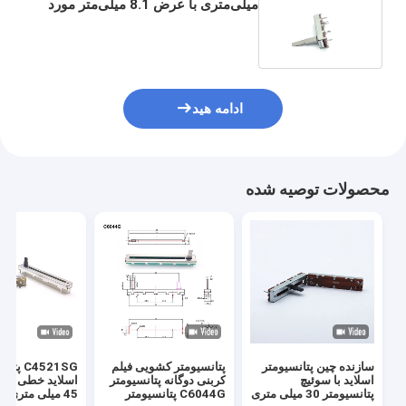
میلی‌متری با عرض 8.1 میلی‌متر مورد
استفاده برای گوشی و میکروفون
کنسول صدا
ادامه هید
محصولات توصیه شده
سازنده چین پتانسیومتر
پتانسیومتر کشویی فیلم
C4521SG 
اسلاید با سوئیچ
کربنی دوگانه پتانسیومتر
اسلاید خطی مس
پتانسیومتر 30 میلی متری
C6044G پتانسیومتر
45 میلی متری ب