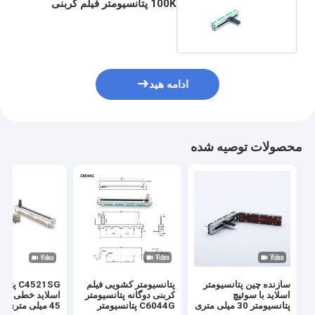
100K پتانسیومتر فیلم کربنی
خطی فیدر پتانسیومتر
ادامه هید
محصولات توصیه شده
سازنده چین پتانسیومتر
پتانسیومتر کشویی فیلم
C4521SG 
اسلاید با سوئیچ
کربنی دوگانه پتانسیومتر
اسلاید خطی مس
پتانسیومتر 30 میلی متری
C6044G پتانسیومتر
45 میلی متری ب