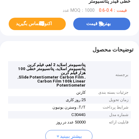
خطی فیدر پتانسیومتر
قیمت：0.4-0.6
MOQ：1000 عدد
بهترین قیمت
اکنون تماس بگیرید
توضیحات محصول
پتانسیومتر اسلاید 2 اهم، فیلم کربن
پتانسیومتر اسلاید، پتانسیومتر خطی 100
هزار فیلم کربن
برجسته
,
,
Slide Potentiometer Carbon Film
Carbon Film 100k Linear
Potentiometer
جزئیات بسته بندی
کارتن
زمان تحویل
25 روز کاری
شرایط پرداخت
T/T، وسترن یونیون
شماره مدل
C3044G
قابلیت ارائه
50000 عدد در روز
بیشتر ببینید