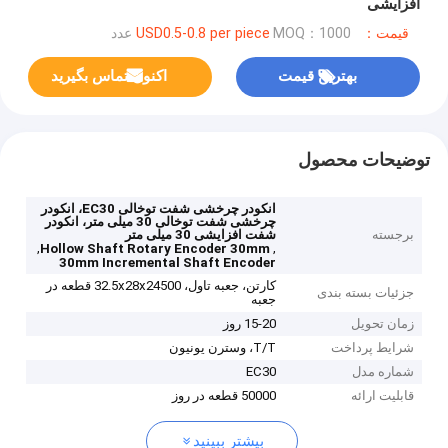
افزایشی
قیمت：USD0.5-0.8 per piece
MOQ：1000 عدد
بهترین قیمت
اکنون تماس بگیرید
توضیحات محصول
انکودر چرخشی شفت توخالی EC30، انکودر
چرخشی شفت توخالی 30 میلی متر، انکودر
برجسته
شفت افزایشی 30 میلی متر
,
,
Hollow Shaft Rotary Encoder 30mm
30mm Incremental Shaft Encoder
کارتن، جعبه تاول، 32.5x28x24500 قطعه در
جزئیات بسته بندی
جعبه
زمان تحویل
15-20 روز
شرایط پرداخت
T/T، وسترن یونیون
شماره مدل
EC30
قابلیت ارائه
50000 قطعه در روز
بیشتر ببینید