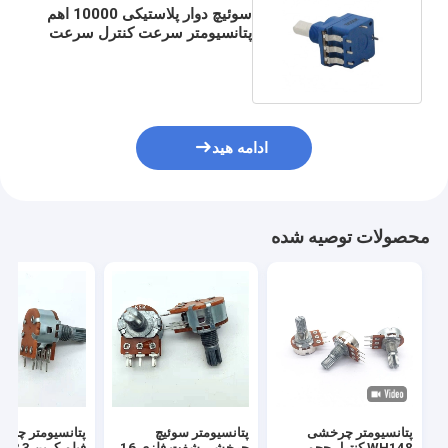
سوئیچ دوار پلاستیکی 10000 اهم
پتانسیومتر سرعت کنترل سرعت
DC 500 ولت
ادامه هید
محصولات توصیه شده
پتانسیومتر چرخشی
پتانسیومتر سوئیچ
پتانسیومتر چرخ
WH148 کنترل حجم
چرخشی شفت فلزی 16
فیلم ک