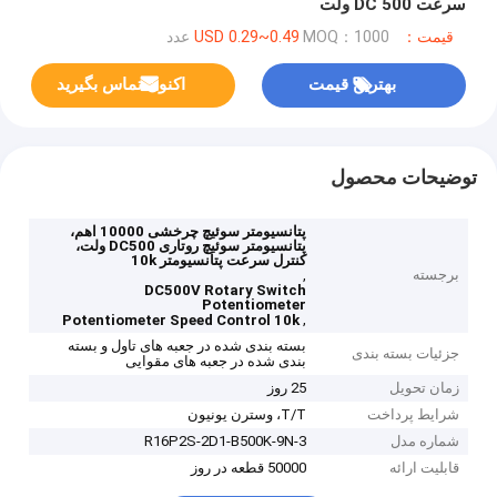
سرعت DC 500 ولت
قیمت：USD 0.29~0.49
MOQ：1000 عدد
بهترین قیمت
اکنون تماس بگیرید
توضیحات محصول
پتانسیومتر سوئیچ چرخشی 10000 اهم،
پتانسیومتر سوئیچ روتاری DC500 ولت،
کنترل سرعت پتانسیومتر 10k
برجسته
,
DC500V Rotary Switch
Potentiometer
,
Potentiometer Speed Control 10k
بسته بندی شده در جعبه های تاول و بسته
جزئیات بسته بندی
بندی شده در جعبه های مقوایی
زمان تحویل
25 روز
شرایط پرداخت
T/T، وسترن یونیون
شماره مدل
R16P2S-2D1-B500K-9N-3
قابلیت ارائه
50000 قطعه در روز