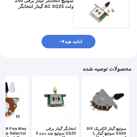
سوئیچ انتخابگر گیتار برقی 250
ولت AC SQ25 گیتار انتخابگر
سه طرفه
ادامه هید
محصولات توصیه شده
سوئیچ گیتار الکتریک DIY
انتخابگر گیتار برقی
ODM Five Way
SQ40 سوئیچ گیتار با
SQ25 سوئیچ چند دنده 5
ckup Selector