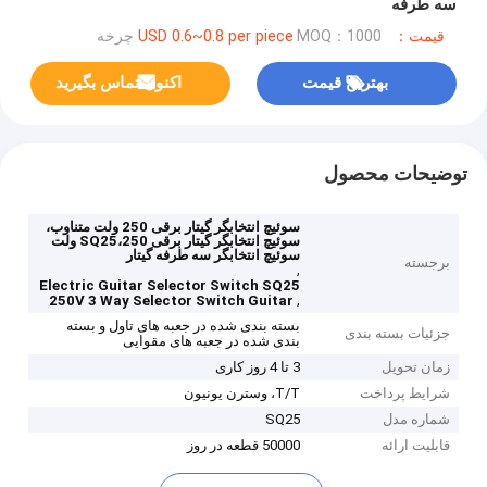
سه طرفه
قیمت：USD 0.6~0.8 per piece
MOQ：1000 چرخه
بهترین قیمت
اکنون تماس بگیرید
توضیحات محصول
سوئیچ انتخابگر گیتار برقی 250 ولت متناوب،
سوئیچ انتخابگر گیتار برقی SQ25،250 ولت
سوئیچ انتخابگر سه طرفه گیتار
برجسته
,
Electric Guitar Selector Switch SQ25
,
250V 3 Way Selector Switch Guitar
بسته بندی شده در جعبه های تاول و بسته
جزئیات بسته بندی
بندی شده در جعبه های مقوایی
زمان تحویل
3 تا 4 روز کاری
شرایط پرداخت
T/T، وسترن یونیون
شماره مدل
SQ25
قابلیت ارائه
50000 قطعه در روز